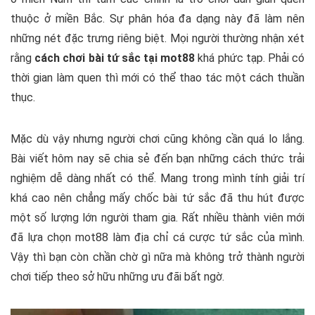
thuộc ở miền Bắc. Sự phân hóa đa dạng này đã làm nên
những nét đặc trưng riêng biệt. Mọi người thường nhận xét
rằng
cách chơi bài tứ sắc tại mot88
khá phức tạp. Phải có
thời gian làm quen thì mới có thể thao tác một cách thuần
thục.
Mặc dù vậy nhưng người chơi cũng không cần quá lo lắng.
Bài viết hôm nay sẽ chia sẻ đến bạn những cách thức trải
nghiệm dễ dàng nhất có thể. Mang trong mình tính giải trí
khá cao nên chẳng mấy chốc bài tứ sắc đã thu hút được
một số lượng lớn người tham gia. Rất nhiều thành viên mới
đã lựa chọn mot88 làm địa chỉ cá cược tứ sắc của mình.
Vậy thì bạn còn chần chờ gì nữa mà không trở thành người
chơi tiếp theo sở hữu những ưu đãi bất ngờ.