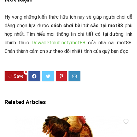
Hy vọng những kiến thức hữu ích này sẽ giúp người chơi dễ
dàng chọn lựa được
cách chơi bài tứ sắc tại mot88
phù
hợp nhất. Tìm hiểu mọi thông tin chi tiết có tại đường link
chính thức
Dewabetclub.net/mot88
của nhà cái mot88.
Chân thành cảm ơn sự theo dõi nhiệt tình của quý bạn đọc.
0
Save
Related Articles