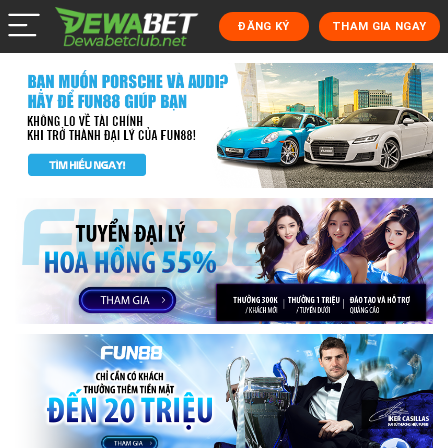
ĐĂNG KÝ
THAM GIA NGAY