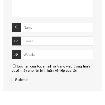
Lưu tên của tôi, email, và trang web trong trình
duyệt này cho lần bình luận kế tiếp của tôi.