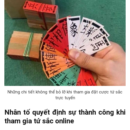
Những chi tiết không thể bỏ lỡ khi tham gia đặt cược tứ sắc
trực tuyến
Nhân tố quyết định sự thành công khi
tham gia tứ sắc online