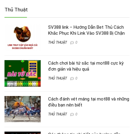
Thủ Thuật
SV388 link – Hướng Dẫn Bet Thủ Cách
Khắc Phục Khi Link Vào SV388 Bị Chặn
THỦ THUẬT
0
Cách chơi bài tứ sắc tại mot88 cực kỳ
đơn giản và hiệu quả
THỦ THUẬT
0
Cách đánh vét máng tại mot88 và những
điều bạn nên biết
THỦ THUẬT
0