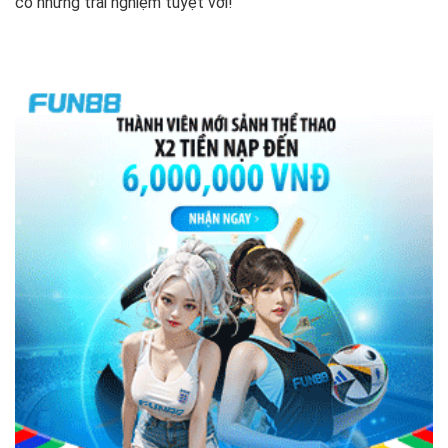
có những trải nghiệm tuyệt vời!