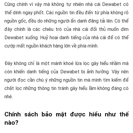
Cũng chính vì vậy mà không tự nhiên nhà cái Dewabet có
thể dính ngay phốt. Các nguồn tin đều đến từ phía không rõ
nguồn gốc, đều do những người ẩn danh đăng tải lên. Có thể
đây chính là các chiêu trò của nhà cái đối thủ muốn dìm
Dewabet xuống. Huỷ hoại danh tiếng của nhà cái để có thể
cướp mất nguồn khách hàng lớn về phía mình.
Đây không chỉ là một mánh khoé lừa lọc gây hiểu nhầm mà
còn khiến danh tiếng của Dewabet bị ảnh hưởng. Vậy nên
người đọc cần chú ý những nguồn tin mà mình tìm kiếm để
chắt lọc những thông tin tránh gây hiểu lầm không đáng có
nhé.
Chính sách bảo mật được hiểu như thế
nào?