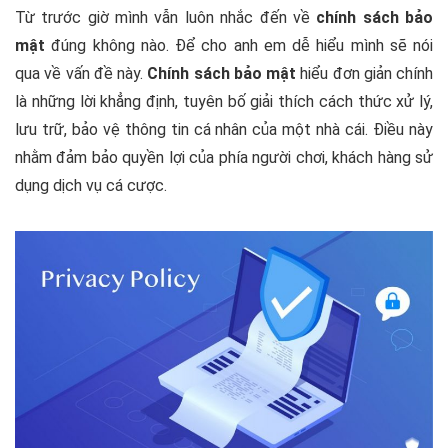
Từ trước giờ mình vẫn luôn nhắc đến về
chính sách bảo
mật
đúng không nào. Để cho anh em dễ hiểu mình sẽ nói
qua về vấn đề này.
Chính sách bảo mật
hiểu đơn giản chính
là những lời khẳng định, tuyên bố giải thích cách thức xử lý,
lưu trữ, bảo vệ thông tin cá nhân của một nhà cái. Điều này
nhằm đảm bảo quyền lợi của phía người chơi, khách hàng sử
dụng dịch vụ cá cược.