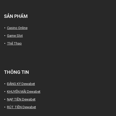
SẢN PHẨM
Casino Online
Game Slot
Thể Thao
THÔNG TIN
ĐĂNG KÝ Dewabet
KHUYẾN MÃI Dewabet
NẠP TIỀN Dewabet
RÚT TIỀN Dewabet