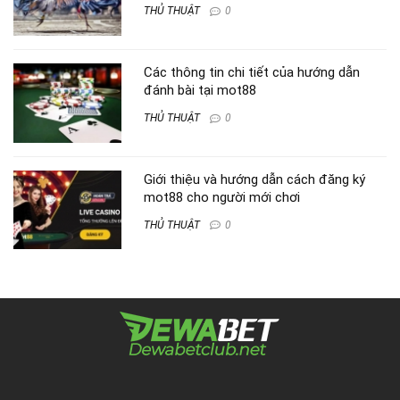
THỦ THUẬT
0
Các thông tin chi tiết của hướng dẫn
đánh bài tại mot88
THỦ THUẬT
0
Giới thiệu và hướng dẫn cách đăng ký
mot88 cho người mới chơi
THỦ THUẬT
0