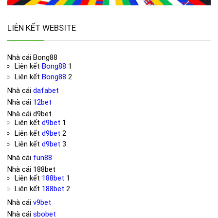
LIÊN KẾT WEBSITE
Nhà cái
Bong88
Liên kết
Bong88
1
Liên kết
Bong88
2
Nhà cái
dafabet
Nhà cái
12bet
Nhà cái
d9bet
Liên kết
d9bet
1
Liên kết
d9bet
2
Liên kết
d9bet
3
Nhà cái
fun88
Nhà cái
188bet
Liên kết
188bet
1
Liên kết
188bet
2
Nhà cái
v9bet
Nhà cái
sbobet