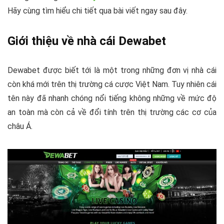
Hãy cùng tìm hiểu chi tiết qua bài viết ngay sau đây.
Giới thiệu về nhà cái Dewabet
Dewabet được biết tới là một trong những đơn vị nhà cái
còn khá mới trên thị trường cá cược Việt Nam. Tuy nhiên cái
tên này đã nhanh chóng nổi tiếng không những về mức độ
an toàn mà còn cả về đổi tính trên thị trường các cơ của
châu Á.