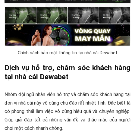
Chính sách bảo mật thông tin tại nhà cái Dewabet
Dịch vụ hỗ trợ, chăm sóc khách hàng
tại nhà cái Dewabet
Nhóm đội ngũ nhân viên hỗ trợ và chăm sóc khách hàng tại
đơn vị nhà cái này vô cùng chu đáo rất nhiệt tình. Đặc biệt là
có phong thái làm việc vô cùng hiệu quả và chuyên nghiệp.
Giúp giải đáp tất cả những vấn đề và thắc mắc của người
chơi một cách nhanh chóng.