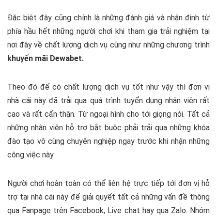
Đặc biệt đây cũng chính là những đánh giá và nhận định từ
phía hầu hết những người chơi khi tham gia trải nghiệm tại
nơi đây về chất lượng dịch vụ cũng như những chương trình
khuyến mãi Dewabet.
Theo đó để có chất lượng dịch vụ tốt như vậy thì đơn vị
nhà cái này đã trải qua quá trình tuyển dụng nhân viên rất
cao và rất cẩn thận. Từ ngoại hình cho tới giọng nói. Tất cả
những nhân viên hỗ trợ bắt buộc phải trải qua những khóa
đào tạo vô cùng chuyên nghiệp ngay trước khi nhận những
công việc này.
Người chơi hoàn toàn có thể liên hệ trực tiếp tới đơn vị hỗ
trợ tại nhà cái này để giải quyết tất cả những vấn đề thông
qua Fanpage trên Facebook, Live chat hay qua Zalo. Nhóm