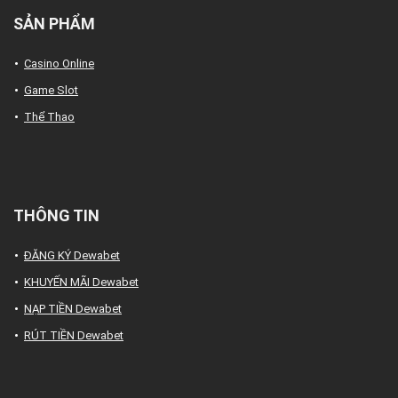
SẢN PHẨM
Casino Online
Game Slot
Thể Thao
THÔNG TIN
ĐĂNG KÝ Dewabet
KHUYẾN MÃI Dewabet
NẠP TIỀN Dewabet
RÚT TIỀN Dewabet