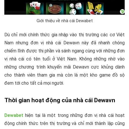
Giới thiệu về nhà cái Dewabet
Dù chỉ mới chính thức gia nhập vào thị trường các cơ Việt
Nam nhưng đơn vị nhà cái Dewavn này đã nhanh chóng
chiếm lĩnh được thị phần và sánh ngang cùng với những đơn
vị nhà cái có tên tuổi ở Việt Nam. Không những nhờ vào
những chương trình khuyến mãi Dewavn cực khủng dành
cho thành viên tham gia mà còn là một kho game đồ sộ
đem tới cho tất cả mọi người.
Thời gian hoạt động của nhà cái Dewavn
Dewabet
hiện tại là một trong những đơn vị nhà cái hoạt
động chính thức trên thị trường và chỉ mới thành lập cũng