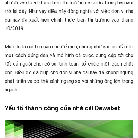
như đi vào hoạt động trên thị trường cá cược trong hai năm
trở lại đây. Như vậy điều này đồng nghĩa với việc đơn vị nhà
cái này đã xuất hiện chính thức trên thị trường vào tháng
10/2019.
Mặc dù là cái tên sân sau để mua, nhưng nhờ vào sự đầu tư
một cách đúng đắn và mô hình cá cược cung cấp tới cho
tất cả người chơi có sự tính toán, tổ chức một cách chặt
chẽ. Điều đó đã giúp cho đơn vị nhà cái này đã không ngừng
phát triển và có thể sánh ngang so với những ông lớn trong
ngành.
Yếu tố thành công của nhà cái Dewabet