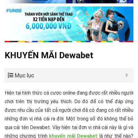
KHUYẾN MÃI Dewabet
Mục lục
Hiện tại hình thức cá cược online đang được rất nhiều người
chơi trên thị trường yêu thích. Do đó để có thể đáp ứng
được nhu cầu của tất cả người chơi đã có đang có rất nhiều
những đơn vị nhà cái ra đời. Một trong số đó không thể bỏ
qua cái tên Dewabet. Vậy hiện tại đơn vị nhà cái này là gì và
những chương trình
khuyến mãi Dewabet
là như thế nào?