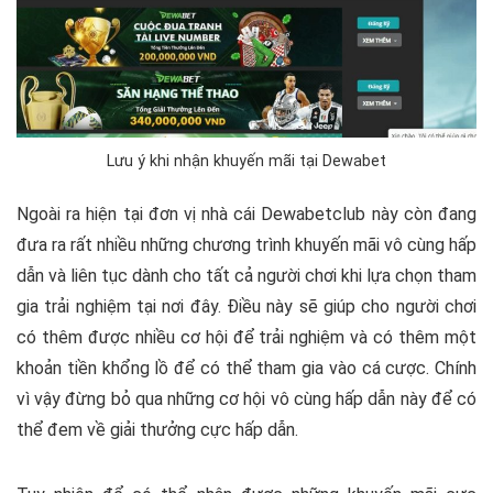
Lưu ý khi nhận khuyến mãi tại Dewabet
Ngoài ra hiện tại đơn vị nhà cái Dewabetclub này còn đang
đưa ra rất nhiều những chương trình khuyến mãi vô cùng hấp
dẫn và liên tục dành cho tất cả người chơi khi lựa chọn tham
gia trải nghiệm tại nơi đây. Điều này sẽ giúp cho người chơi
có thêm được nhiều cơ hội để trải nghiệm và có thêm một
khoản tiền khổng lồ để có thể tham gia vào cá cược. Chính
vì vậy đừng bỏ qua những cơ hội vô cùng hấp dẫn này để có
thể đem về giải thưởng cực hấp dẫn.