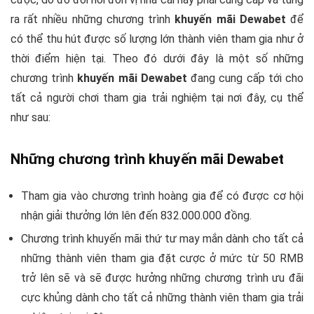
ra rất nhiều những chương trình
khuyến mãi Dewabet
để
có thể thu hút được số lượng lớn thành viên tham gia như ở
thời điểm hiện tại. Theo đó dưới đây là một số những
chương trình
khuyến mãi Dewabet
đang cung cấp tới cho
tất cả người chơi tham gia trải nghiệm tại nơi đây, cụ thể
như sau:
Những chương trình khuyến mãi Dewabet
Tham gia vào chương trình hoàng gia để có được cơ hội
nhận giải thưởng lớn lên đến 832.000.000 đồng.
Chương trình khuyến mãi thứ tư may mắn dành cho tất cả
những thành viên tham gia đặt cược ở mức từ 50 RMB
trở lên sẽ và sẽ được hưởng những chương trình ưu đãi
cực khủng dành cho tất cả những thành viên tham gia trải