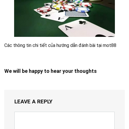
Các thông tin chi tiết của hướng dẫn đánh bài tại mot88
We will be happy to hear your thoughts
LEAVE A REPLY