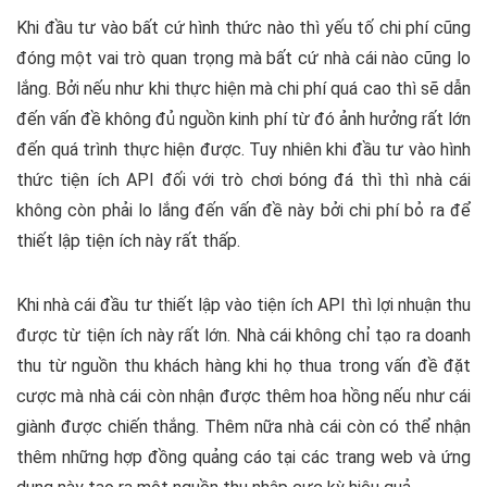
Khi đầu tư vào bất cứ hình thức nào thì yếu tố chi phí cũng
đóng một vai trò quan trọng mà bất cứ nhà cái nào cũng lo
lắng. Bởi nếu như khi thực hiện mà chi phí quá cao thì sẽ dẫn
đến vấn đề không đủ nguồn kinh phí từ đó ảnh hưởng rất lớn
đến quá trình thực hiện được. Tuy nhiên khi đầu tư vào hình
thức tiện ích API đối với trò chơi bóng đá thì thì nhà cái
không còn phải lo lắng đến vấn đề này bởi chi phí bỏ ra để
thiết lập tiện ích này rất thấp.
Khi nhà cái đầu tư thiết lập vào tiện ích API thì lợi nhuận thu
được từ tiện ích này rất lớn. Nhà cái không chỉ tạo ra doanh
thu từ nguồn thu khách hàng khi họ thua trong vấn đề đặt
cược mà nhà cái còn nhận được thêm hoa hồng nếu như cái
giành được chiến thắng. Thêm nữa nhà cái còn có thể nhận
thêm những hợp đồng quảng cáo tại các trang web và ứng