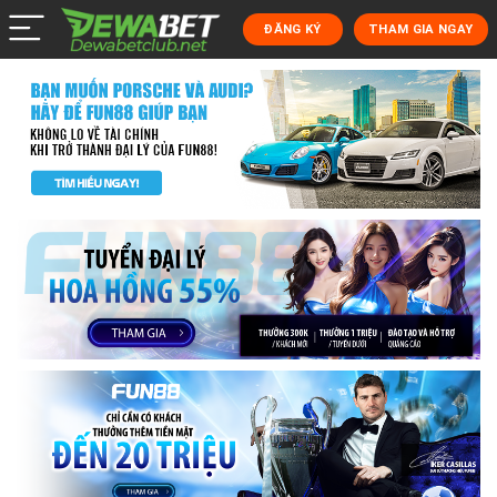
ĐĂNG KÝ
THAM GIA NGAY