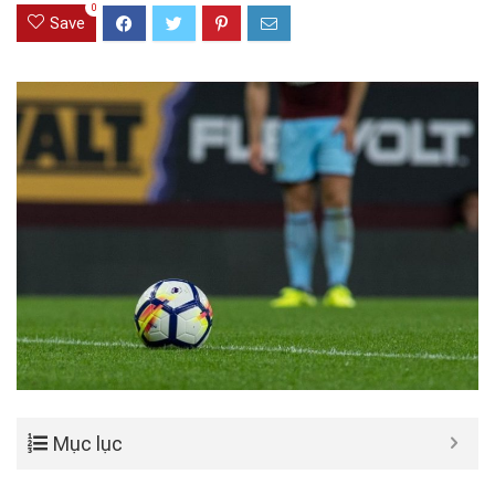
0
Save
Mục lục