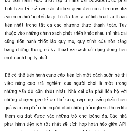
Để tiến hành việc thiết lập thì nhà cái Dewabetclub phải
tính toán tất cả các chi phí liên quan đến mục tiêu mà nhà
cái muốn hướng đến là gì. Từ đó tạo ra sự linh hoạt và thuận
tiện nhất trong tất cả các phương thức thanh toán. Tùy
thuộc vào những chính sách phát triển khác nhau thì nhà cái
cũng tiến hành thiết lập quy mô, quy trình của nền tảng
bằng những thông số kỹ thuật và cách sử dụng dòng tiền
một cách hợp lý nhất.
Để có thể tiến hành cung cấp tiện ích một cách suôn sẻ thì
việc nâng cao trải nghiệm của người chơi là một trong
những vấn đề cần thiết nhất. Nhà cái cần phải liên hệ với
những chuyên gia để có thể cung cấp một sản phẩm hiệu
quả và mang đến cho người chơi những trải nghiệm thú vị khi
tham gia đạt được vào những trò chơi bóng đá. Các nhà
phát hành tiện ích tốt nhất sẽ tích hợp hoàn hảo giữa API