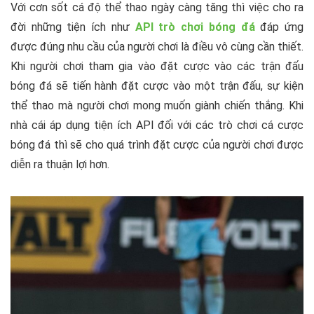
Với cơn sốt cá độ thể thao ngày càng tăng thì việc cho ra
đời những tiện ích như
API trò chơi bóng đá
đáp ứng
được đúng nhu cầu của người chơi là điều vô cùng cần thiết.
Khi người chơi tham gia vào đặt cược vào các trận đấu
bóng đá sẽ tiến hành đặt cược vào một trận đấu, sự kiện
thể thao mà người chơi mong muốn giành chiến thắng. Khi
nhà cái áp dụng tiện ích API đối với các trò chơi cá cược
bóng đá thì sẽ cho quá trình đặt cược của người chơi được
diễn ra thuận lợi hơn.