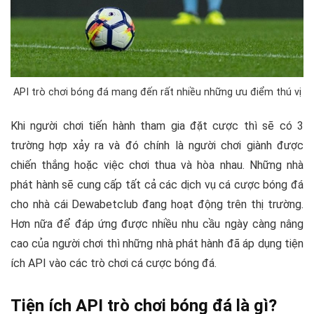
API trò chơi bóng đá mang đến rất nhiều những ưu điểm thú vị
Khi người chơi tiến hành tham gia đặt cược thì sẽ có 3
trường hợp xảy ra và đó chính là người chơi giành được
chiến thắng hoặc việc chơi thua và hòa nhau. Những nhà
phát hành sẽ cung cấp tất cả các dịch vụ cá cược bóng đá
cho nhà cái Dewabetclub đang hoạt động trên thị trường.
Hơn nữa để đáp ứng được nhiều nhu cầu ngày càng nâng
cao của người chơi thì những nhà phát hành đã áp dụng tiện
ích API vào các trò chơi cá cược bóng đá.
Tiện ích API trò chơi bóng đá là gì?