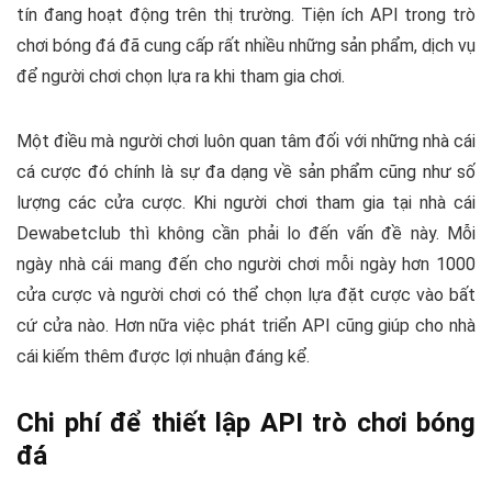
tín đang hoạt động trên thị trường. Tiện ích API trong trò
chơi bóng đá đã cung cấp rất nhiều những sản phẩm, dịch vụ
để người chơi chọn lựa ra khi tham gia chơi.
Một điều mà người chơi luôn quan tâm đối với những nhà cái
cá cược đó chính là sự đa dạng về sản phẩm cũng như số
lượng các cửa cược. Khi người chơi tham gia tại nhà cái
Dewabetclub thì không cần phải lo đến vấn đề này. Mỗi
ngày nhà cái mang đến cho người chơi mỗi ngày hơn 1000
cửa cược và người chơi có thể chọn lựa đặt cược vào bất
cứ cửa nào. Hơn nữa việc phát triển API cũng giúp cho nhà
cái kiếm thêm được lợi nhuận đáng kể.
Chi phí để thiết lập API trò chơi bóng
đá