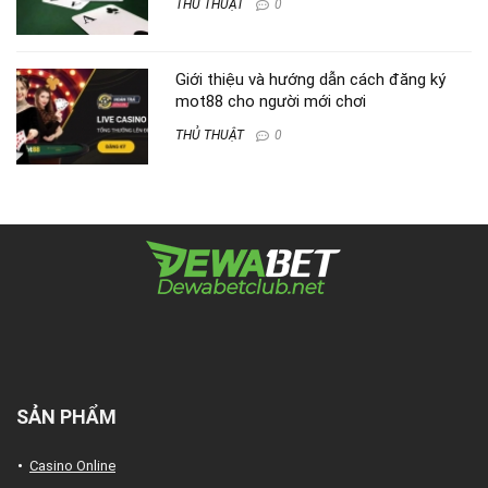
THỦ THUẬT
0
Giới thiệu và hướng dẫn cách đăng ký
mot88 cho người mới chơi
THỦ THUẬT
0
SẢN PHẨM
Casino Online