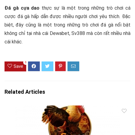
Đá gà cựa dao
thực sự là một trong những trò chơi cá
cược đá gà hấp dẫn được nhiều người chơi yêu thích. Đặc
biệt, đây cũng là một trong những trò chơi đá gà nổi bật
không chỉ tại nhà cái Dewabet, Sv388 mà còn rất nhiều nhà
cái khác.
0
Save
Related Articles