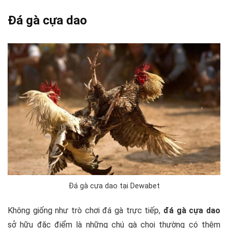
Đá gà cựa dao
Đá gà cựa dao tại Dewabet
Không giống như trò chơi đá gà trực tiếp,
đá gà cựa dao
sở hữu đặc điểm là những chú gà chọi thường có thêm