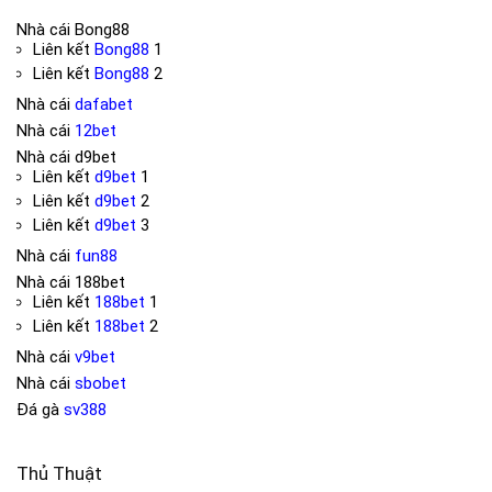
Nhà cái
Bong88
Liên kết
Bong88
1
Liên kết
Bong88
2
Nhà cái
dafabet
Nhà cái
12bet
Nhà cái
d9bet
Liên kết
d9bet
1
Liên kết
d9bet
2
Liên kết
d9bet
3
Nhà cái
fun88
Nhà cái
188bet
Liên kết
188bet
1
Liên kết
188bet
2
Nhà cái
v9bet
Nhà cái
sbobet
Đá gà
sv388
Thủ Thuật