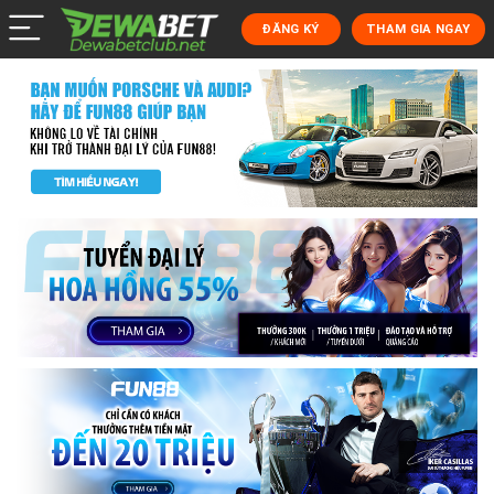
ĐĂNG KÝ
THAM GIA NGAY