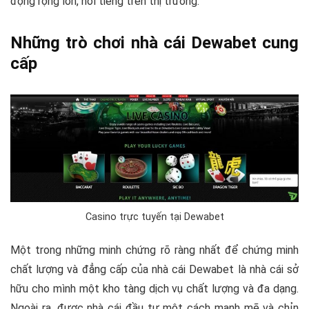
động rộng lớn, nổi tiếng trên thị trường.
Những trò chơi nhà cái Dewabet cung
cấp
Casino trực tuyến tại Dewabet
Một trong những minh chứng rõ ràng nhất để chứng minh
chất lượng và đẳng cấp của nhà cái Dewabet là nhà cái sở
hữu cho mình một kho tàng dịch vụ chất lượng và đa dạng.
Ngoài ra, được nhà cái đầu tư một cách mạnh mẽ và chỉn