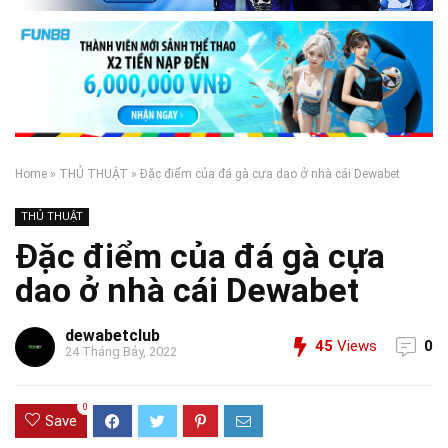
Home
»
THỦ THUẬT
»
Đặc điểm của đá gà cựa dao ở nhà cái Dewabet
THỦ THUẬT
Đặc điểm của đá gà cựa
dao ở nhà cái Dewabet
dewabetclub
45
Views
0
24 Tháng Bảy, 2022
0
Save