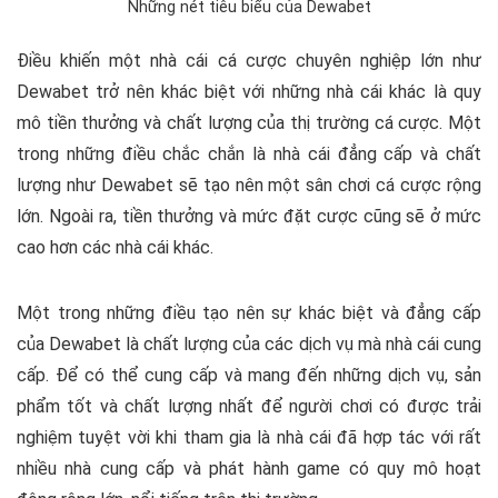
Những nét tiêu biểu của Dewabet
Điều khiến một nhà cái cá cược chuyên nghiệp lớn như
Dewabet trở nên khác biệt với những nhà cái khác là quy
mô tiền thưởng và chất lượng của thị trường cá cược. Một
trong những điều chắc chắn là nhà cái đẳng cấp và chất
lượng như Dewabet sẽ tạo nên một sân chơi cá cược rộng
lớn. Ngoài ra, tiền thưởng và mức đặt cược cũng sẽ ở mức
cao hơn các nhà cái khác.
Một trong những điều tạo nên sự khác biệt và đẳng cấp
của Dewabet là chất lượng của các dịch vụ mà nhà cái cung
cấp. Để có thể cung cấp và mang đến những dịch vụ, sản
phẩm tốt và chất lượng nhất để người chơi có được trải
nghiệm tuyệt vời khi tham gia là nhà cái đã hợp tác với rất
nhiều nhà cung cấp và phát hành game có quy mô hoạt