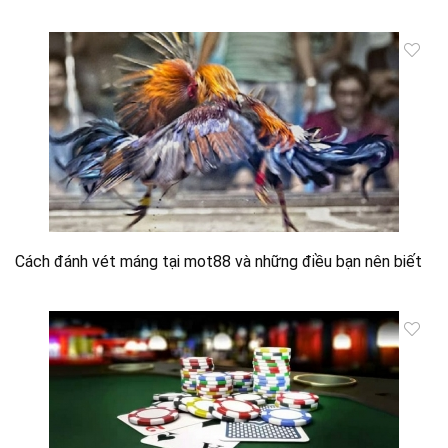
Cách đánh vét máng tại mot88 và những điều bạn nên biết