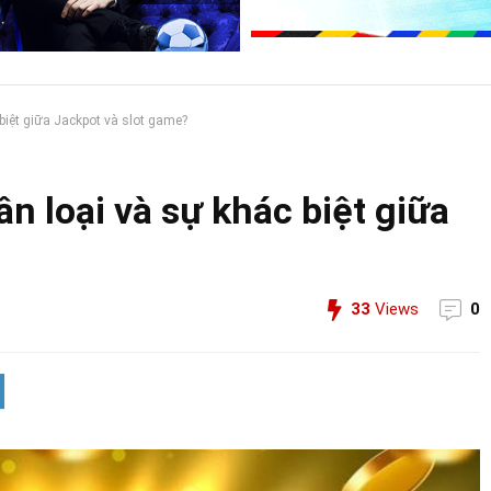
 biệt giữa Jackpot và slot game?
n loại và sự khác biệt giữa
33
Views
0