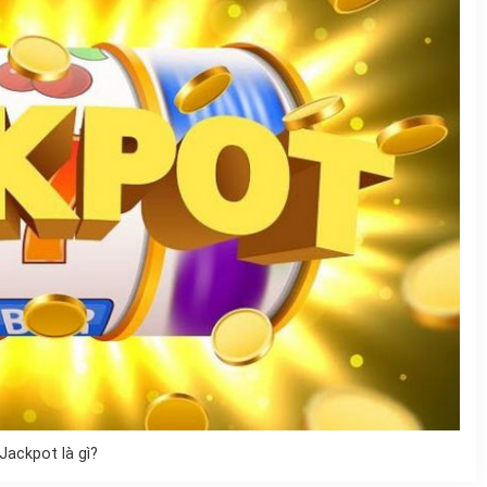
Jackpot là gì?