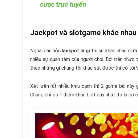
cược trực tuyến
Jackpot và slotgame khác nhau 
Ngoài câu hỏi
Jackpot là gì
thì sự khác nhau giữa
nhiều sự quan tâm của người chơi. Bởi trên thực
theo những gì chúng tôi khảo sát được thì có tới 9
Xét trên rất nhiều khía cạnh thì 2 game bài này
Chúng chỉ có 1 điểm khác biệt duy nhất đó là cơ c