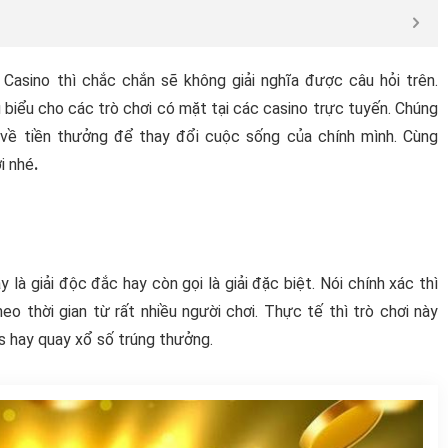
 Casino thì chắc chắn sẽ không giải nghĩa được câu hỏi trên.
 biểu cho các trò chơi có mặt tại các casino trực tuyến. Chúng
về tiền thưởng để thay đổi cuộc sống của chính mình. Cùng
ới nhé
.
là giải độc đắc hay còn gọi là giải đặc biệt. Nói chính xác thì
heo thời gian từ rất nhiều người chơi. Thực tế thì trò chơi này
s hay quay xổ số trúng thưởng.