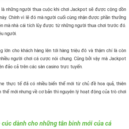
ểu là những người thua cuộc khi chơi Jackpot sẽ được cộng dồn
 này. Chính vì lẽ đó mà người cuối cùng nhận được phần thưởng
tiền mà nhà cái tích lũy được từ những người thua chơi trước đó.
ều người.
ng lớn cho khách hàng lên tới hàng triệu đô và thậm chí là còn
 nhiều người chơi cá cược nói chung. Cũng bởi vậy mà Jackpot
ên đảo cả trên các sàn casino trực tuyến.
ine thực tế đã có nhiều biến thể mới từ chủ đề hoa quả, thiên
n thể mới nhưng về cơ bản thì nguyên lý hoạt động của trò chơi
 cúc dành cho những tân binh mới của cá