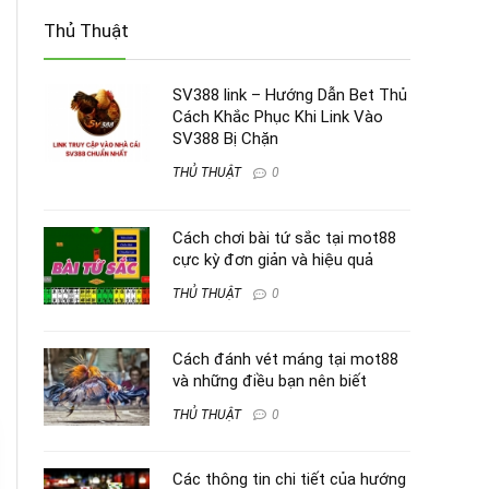
Thủ Thuật
SV388 link – Hướng Dẫn Bet Thủ
Cách Khắc Phục Khi Link Vào
SV388 Bị Chặn
THỦ THUẬT
0
Cách chơi bài tứ sắc tại mot88
cực kỳ đơn giản và hiệu quả
THỦ THUẬT
0
Cách đánh vét máng tại mot88
và những điều bạn nên biết
THỦ THUẬT
0
Các thông tin chi tiết của hướng