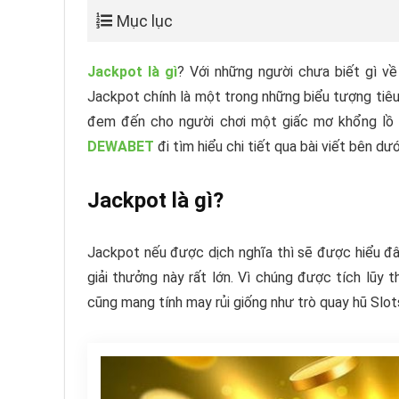
Mục lục
Jackpot là gì
? Với những người chưa biết gì về
Jackpot chính là một trong những biểu tượng tiêu
đem đến cho người chơi một giấc mơ khổng lồ 
DEWABET
đi tìm hiểu chi tiết qua bài viết bên dư
Jackpot là gì?
Jackpot nếu được dịch nghĩa thì sẽ được hiểu đây 
giải thưởng này rất lớn. Vì chúng được tích lũy t
cũng mang tính may rủi giống như trò quay hũ Slot