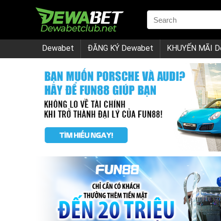
Dewabet
ĐĂNG KÝ Dewabet
KHUYẾN MÃI D