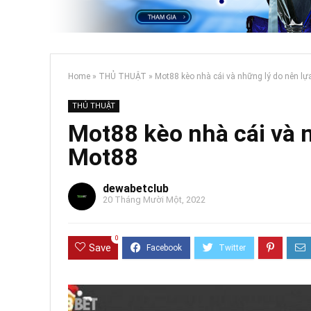
Home
»
THỦ THUẬT
»
Mot88 kèo nhà cái và những lý do nên l
THỦ THUẬT
Mot88 kèo nhà cái và 
Mot88
dewabetclub
20 Tháng Mười Một, 2022
0
Save