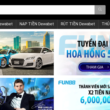
ewabet
NẠP TIỀN Dewabet
RÚT TIỀN Dewabet
THỦ