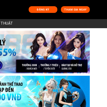
ĐĂNG KÝ
THAM GIA NGAY
 THUẬT