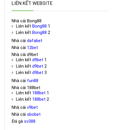
LIÊN KẾT WEBSITE
Nhà cái
Bong88
Liên kết
Bong88
1
Liên kết
Bong88
2
Nhà cái
dafabet
Nhà cái
12bet
Nhà cái
d9bet
Liên kết
d9bet
1
Liên kết
d9bet
2
Liên kết
d9bet
3
Nhà cái
fun88
Nhà cái
188bet
Liên kết
188bet
1
Liên kết
188bet
2
Nhà cái
v9bet
Nhà cái
sbobet
Đá gà
sv388