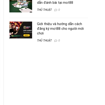
dẫn đánh bài tại mot88
THỦ THUẬT
0
Giới thiệu và hướng dẫn cách
đăng ký mot88 cho người mới
chơi
THỦ THUẬT
0