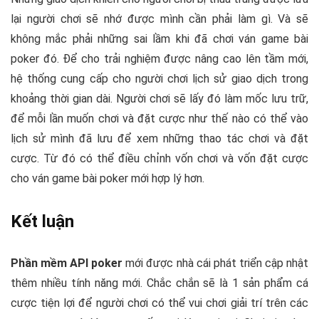
lại người chơi sẽ nhớ được mình cần phải làm gì. Và sẽ
không mắc phải những sai lầm khi đã chơi ván game bài
poker đó. Để cho trải nghiệm được nâng cao lên tầm mới,
hệ thống cung cấp cho người chơi lịch sử giao dịch trong
khoảng thời gian dài. Người chơi sẽ lấy đó làm mốc lưu trữ,
để mỗi lần muốn chơi và đặt cược như thế nào có thể vào
lịch sử mình đã lưu để xem những thao tác chơi và đặt
cược. Từ đó có thể điều chỉnh vốn chơi và vốn đặt cược
cho ván game bài poker mới hợp lý hơn.
Kết luận
Phần mềm API poker
mới được nhà cái phát triển cập nhật
thêm nhiều tính năng mới. Chắc chắn sẽ là 1 sản phẩm cá
cược tiện lợi để người chơi có thể vui chơi giải trí trên các