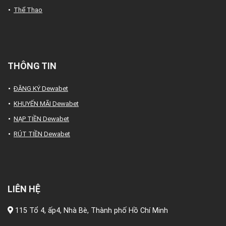
Thể Thao
THÔNG TIN
ĐĂNG KÝ Dewabet
KHUYẾN MÃI Dewabet
NẠP TIỀN Dewabet
RÚT TIỀN Dewabet
LIÊN HỆ
115 Tổ 4, ấp4, Nhà Bè, Thành phố Hồ Chí Minh