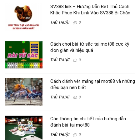
SV388 link – Hướng Dẫn Bet Thủ Cách
Khắc Phục Khi Link Vào SV388 Bị Chặn
THỦ THUẬT
0
Cách chơi bài tứ sắc tại mot88 cực kỳ
đơn giản và hiệu quả
THỦ THUẬT
0
Cách đánh vét máng tại mot88 và những
điều bạn nên biết
THỦ THUẬT
0
Các thông tin chi tiết của hướng dẫn
đánh bài tại mot88
THỦ THUẬT
0