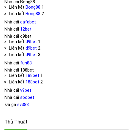
Nhà cái
Bong88
Liên kết
Bong88
1
Liên kết
Bong88
2
Nhà cái
dafabet
Nhà cái
12bet
Nhà cái
d9bet
Liên kết
d9bet
1
Liên kết
d9bet
2
Liên kết
d9bet
3
Nhà cái
fun88
Nhà cái
188bet
Liên kết
188bet
1
Liên kết
188bet
2
Nhà cái
v9bet
Nhà cái
sbobet
Đá gà
sv388
Thủ Thuật