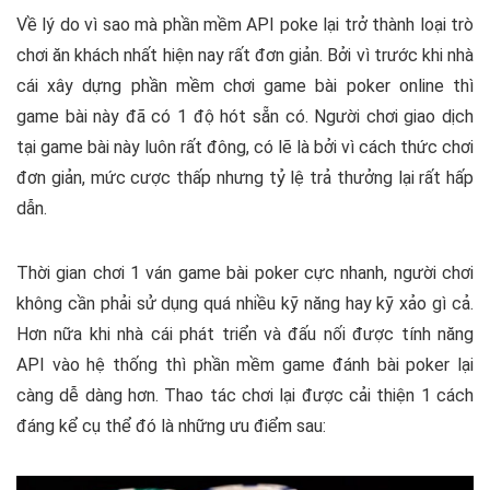
Về lý do vì sao mà phần mềm API poke lại trở thành loại trò
chơi ăn khách nhất hiện nay rất đơn giản. Bởi vì trước khi nhà
cái xây dựng phần mềm chơi game bài poker online thì
game bài này đã có 1 độ hót sẵn có. Người chơi giao dịch
tại game bài này luôn rất đông, có lẽ là bởi vì cách thức chơi
đơn giản, mức cược thấp nhưng tỷ lệ trả thưởng lại rất hấp
dẫn.
Thời gian chơi 1 ván game bài poker cực nhanh, người chơi
không cần phải sử dụng quá nhiều kỹ năng hay kỹ xảo gì cả.
Hơn nữa khi nhà cái phát triển và đấu nối được tính năng
API vào hệ thống thì phần mềm game đánh bài poker lại
càng dễ dàng hơn. Thao tác chơi lại được cải thiện 1 cách
đáng kể cụ thể đó là những ưu điểm sau: