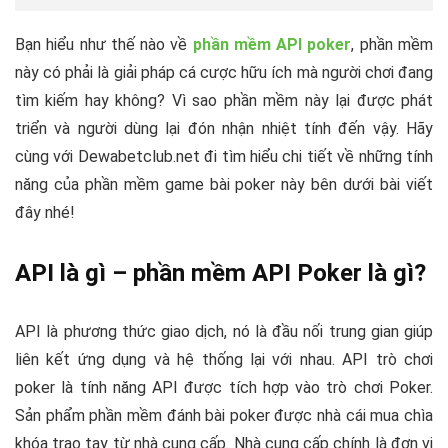
Bạn hiểu như thế nào về
phần mềm API poker
, phần mềm
này có phải là giải pháp cá cược hữu ích mà người chơi đang
tìm kiếm hay không? Vì sao phần mềm này lại được phát
triển và người dùng lại đón nhận nhiệt tính đến vậy. Hãy
cùng với Dewabetclub.net đi tìm hiểu chi tiết về những tính
năng của phần mềm game bài poker này bên dưới bài viết
đây nhé!
API là gì – phần mềm API Poker là gì?
API là phương thức giao dịch, nó là đầu nối trung gian giúp
liên kết ứng dụng và hệ thống lại với nhau. API trò chơi
poker là tính năng API được tích hợp vào trò chơi Poker.
Sản phẩm phần mềm đánh bài poker được nhà cái mua chìa
khóa trao tay từ nhà cung cấp. Nhà cung cấp chính là đơn vị