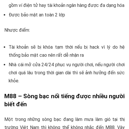
gồm ví điện tử hay tài khoản ngân hàng được đa dạng hóa
Được bảo mật an toàn 2 lớp
Nhược điểm:
Tài khoản sẽ bị khóa tạm thời nếu bị hack vì lý do hệ
thống bảo mật cao nên rất dễ nhận ra
Nhà cái mở cửa 24/24 phục vụ người chơi, nếu người chơi
chơi quá lâu trong thời gian dài thì sẽ ảnh hưởng đến sức
khỏe.
M88 – Sòng bạc nổi tiếng được nhiều người
biết đến
Một trong những sòng bạc đang làm mưa làm gió tại thị
trường Việt Nam thì không thể không nhắc đến M88. Vậy