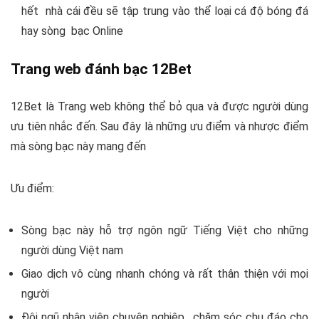
hết nhà cái đều sẽ tập trung vào thể loại cá độ bóng đá
hay sòng bạc Online
Trang web đánh bạc 12Bet
12Bet là Trang web không thể bỏ qua và được người dùng
ưu tiên nhắc đến. Sau đây là những ưu điểm và nhược điểm
mà sòng bạc này mang đến
Ưu điểm:
Sòng bạc này hỗ trợ ngôn ngữ Tiếng Việt cho những
người dùng Việt nam
Giao dịch vô cùng nhanh chóng và rất thân thiện với mọi
người
Đội ngũ nhân viên chuyên nghiệp, chăm sóc chu đáo cho