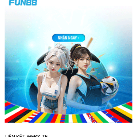
LIÊN KẾT WEBSITE