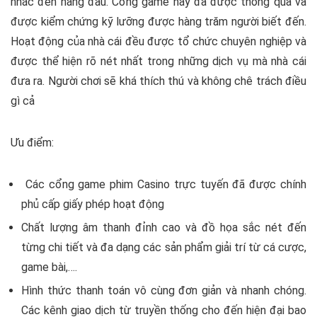
nhắc đến hàng đầu. Cổng game này đã được thông qua và
được kiểm chứng kỹ lưỡng được hàng trăm người biết đến.
Hoạt động của nhà cái đều được tổ chức chuyên nghiệp và
được thể hiện rõ nét nhất trong những dịch vụ mà nhà cái
đưa ra. Người chơi sẽ khá thích thú và không chê trách điều
gì cả
Ưu điểm:
Các cổng game phim Casino trực tuyến đã được chính
phủ cấp giấy phép hoạt động
Chất lượng âm thanh đỉnh cao và đồ họa sắc nét đến
từng chi tiết và đa dạng các sản phẩm giải trí từ cá cược,
game bài,….
Hình thức thanh toán vô cùng đơn giản và nhanh chóng.
Các kênh giao dịch từ truyền thống cho đến hiện đại bao