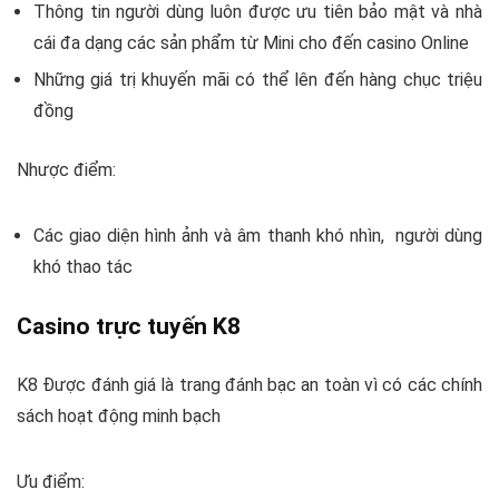
Thông tin người dùng luôn được ưu tiên bảo mật và nhà
cái đa dạng các sản phẩm từ Mini cho đến casino Online
Những giá trị khuyến mãi có thể lên đến hàng chục triệu
đồng
Nhược điểm:
Các giao diện hình ảnh và âm thanh khó nhìn, người dùng
khó thao tác
Casino trực tuyến K8
K8 Được đánh giá là trang đánh bạc an toàn vì có các chính
sách hoạt động minh bạch
Ưu điểm: