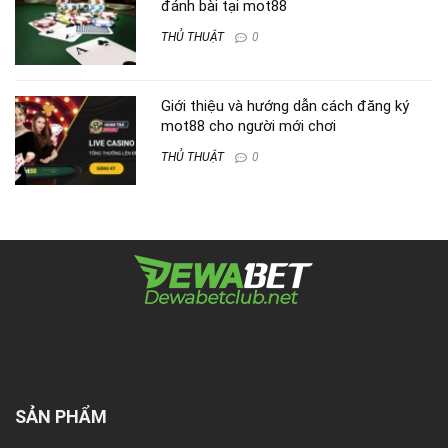
đánh bài tại mot88
THỦ THUẬT
0
Giới thiệu và hướng dẫn cách đăng ký
mot88 cho người mới chơi
THỦ THUẬT
0
SẢN PHẨM