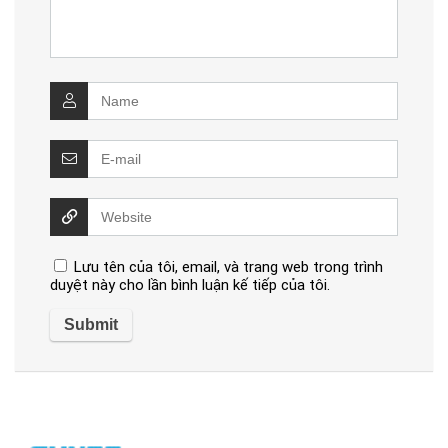
Lưu tên của tôi, email, và trang web trong trình
duyệt này cho lần bình luận kế tiếp của tôi.