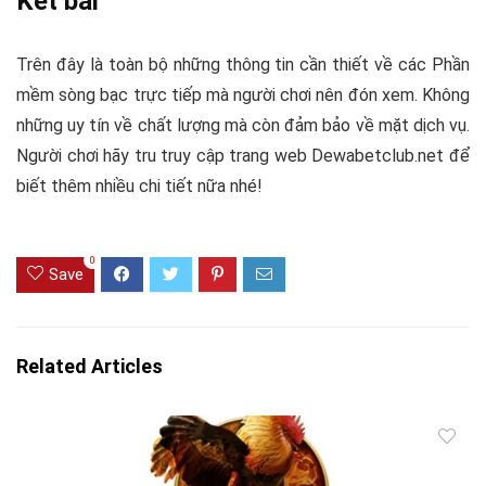
Kết bài
Trên đây là toàn bộ những thông tin cần thiết về các
Phần
mềm sòng bạc trực tiếp
mà người chơi nên đón xem
.
Không
những uy tín về chất lượng mà còn đảm bảo về mặt dịch vụ.
Người chơi hãy tru truy cập trang web Dewabetclub.net để
biết thêm nhiều chi tiết nữa nhé!
0
Save
Related Articles