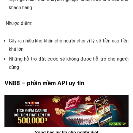
khách hàng
Nhược điểm:
Gây ra nhiều khó khăn cho người chơi vì lý số tiền nạp tiền
khá lớn
Những hỗ trợ đặt cược sẽ không được hỗ trợ cho người
dùng
VN88 – phần mềm API uy tín
Sòng bạc uy tín cho người Việt