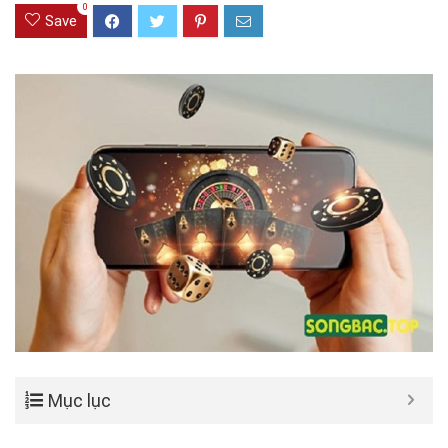
0
Save
Mục lục