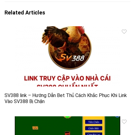
Related Articles
SV388 link – Hướng Dẫn Bet Thủ Cách Khắc Phục Khi Link
Vào SV388 Bị Chặn