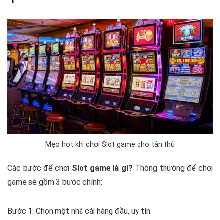
Mẹo hot khi chơi Slot game cho tân thủ
Các bước để chơi
Slot game là gì?
Thông thường để chơi
game sẽ gồm 3 bước chính:
Bước 1: Chọn một nhà cái hàng đầu, uy tín.