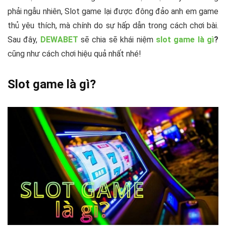
phải ngẫu nhiên, Slot game lại được đông đảo anh em game
thủ yêu thích, mà chính do sự hấp dẫn trong cách chơi bài.
Sau đây,
DEWABET
sẽ chia sẽ khái niệm
slot game là gì
?
cũng như cách chơi hiệu quả nhất nhé!
Slot game là gì?