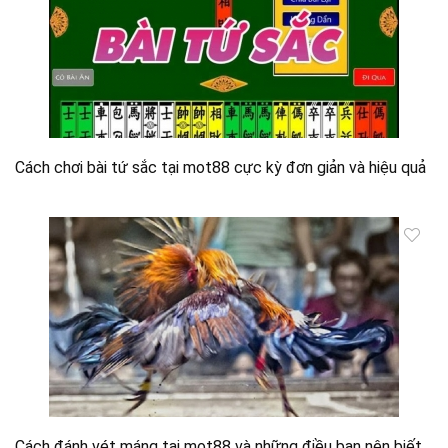
Cách chơi bài tứ sắc tại mot88 cực kỳ đơn giản và hiệu quả
Cách đánh vét máng tại mot88 và những điều bạn nên biết