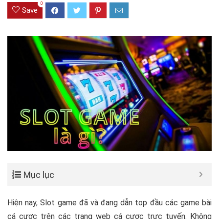
0
Save
Mục lục
Hiện nay, Slot game đã và đang dẫn top đầu các game bài
cá cược trên các trang web cá cược trực tuyến. Không