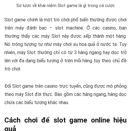
Sơ lược về khái niệm Slot game là gì trong cá cược
Slot game chính là một trò chơi phổ biến thường được chơi
trên máy đánh bạc – slot machine. Ở các casino, bạn
thường thấy các máy Slot này được xếp thành một hàng.
Nó trông tương tự như máy chơi xu hoa quả ở nước ta. Tuy
nhiên, máy Slot thường chỉ có từ 3 hàng ngang hay dọc trở
lên với đa dạng biểu tượng ở trên mỗi hàng tùy theo chủ đề
trò chơi.
Đối Slot game trên casino trực tuyến, cũng được mô phỏng
theo máy Slot đời thực. Bao gồm các hàng ngang, hàng dọc
chứa các biểu tượng khác nhau.
Cách chơi để slot game online hiệu
quả