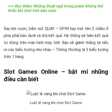
>>> Đọc thêm:
Những thuật ngữ trong poker không thể
thiếu khi chơi trên bàn cược
Sau khi cược, bấm nút QUAY – SPIN hay mũi tên 2 chiều ở
phía phải bên dưới và đợi kết quả. Hệ thống sẽ hiện kết quả
tự động trên màn hình máy tính. Bạn sẽ giành thắng lợi nếu
ra các biểu tượng như nhau – Thông thường là 3 biểu tượng
trên 1 hàng.
Slot Games Online – bật mí những
điều cần biết
Luật lệ vàng khi chơi Slot Game