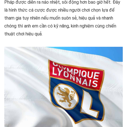
Pháp
được diễn ra náo nhiệt, sôi động hơn bao giờ hết. Đây
là hình thức cá cược được nhiều người chơi chọn lựa để
tham gia tuy nhiên nếu muốn suôn sẻ, hiệu quả và nhanh
chóng thì anh em cần có kỹ năng, kinh nghiệm cùng chiến
thuật chơi hiệu quả.