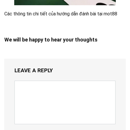
Các thông tin chi tiết của hướng dẫn đánh bài tại mot88
We will be happy to hear your thoughts
LEAVE A REPLY