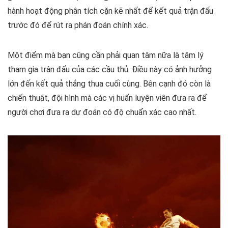
hành hoạt động phân tích cặn kẽ nhất để kết quả trận đấu
trước đó để rút ra phán đoán chính xác.
Một điểm mà bạn cũng cần phải quan tâm nữa là tâm lý
tham gia trận đấu của các cầu thủ. Điều này có ảnh hưởng
lớn đến kết quả thắng thua cuối cùng. Bên cạnh đó còn là
chiến thuật, đội hình mà các vị huấn luyện viên đưa ra để
người chơi đưa ra dự đoán có độ chuẩn xác cao nhất.