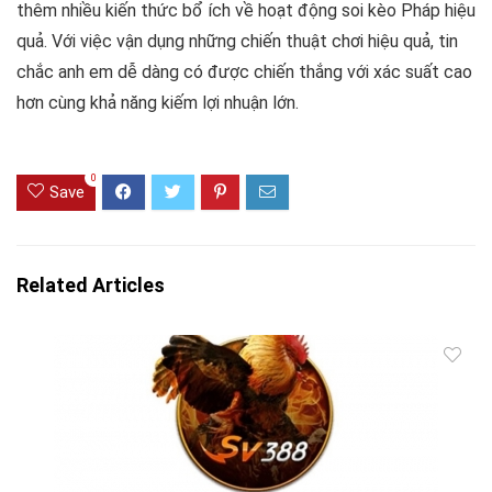
thêm nhiều kiến thức bổ ích về hoạt động
soi kèo Pháp
hiệu
quả. Với việc vận dụng những chiến thuật chơi hiệu quả, tin
chắc anh em dễ dàng có được chiến thắng với xác suất cao
hơn cùng khả năng kiếm lợi nhuận lớn.
0
Save
Related Articles