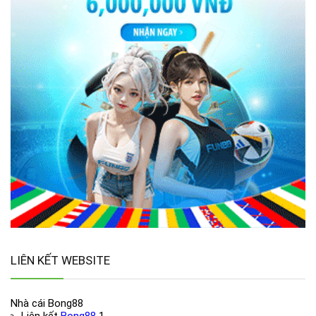
LIÊN KẾT WEBSITE
Nhà cái
Bong88
Liên kết
Bong88
1