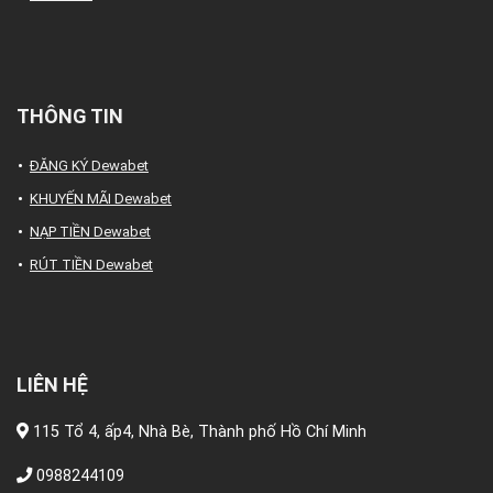
THÔNG TIN
ĐĂNG KÝ Dewabet
KHUYẾN MÃI Dewabet
NẠP TIỀN Dewabet
RÚT TIỀN Dewabet
LIÊN HỆ
115 Tổ 4, ấp4, Nhà Bè, Thành phố Hồ Chí Minh
0988244109