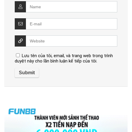
Lưu tên của tôi, email, và trang web trong trình
duyệt này cho lần bình luận kế tiếp của tôi.