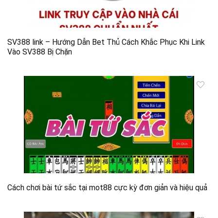
SV388 link – Hướng Dẫn Bet Thủ Cách Khắc Phục Khi Link
Vào SV388 Bị Chặn
Cách chơi bài tứ sắc tại mot88 cực kỳ đơn giản và hiệu quả