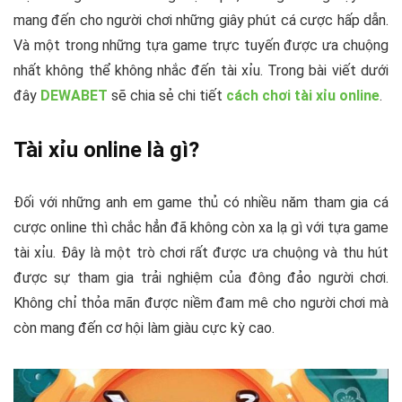
mang đến cho người chơi những giây phút cá cược hấp dẫn.
Và một trong những tựa game trực tuyến được ưa chuộng
nhất không thể không nhắc đến tài xỉu. Trong bài viết dưới
đây
DEWABET
sẽ chia sẻ chi tiết
cách chơi tài xỉu online
.
Tài xỉu online là gì?
Đối với những anh em game thủ có nhiều năm tham gia cá
cược online thì chắc hẳn đã không còn xa lạ gì với tựa game
tài xỉu. Đây là một trò chơi rất được ưa chuộng và thu hút
được sự tham gia trải nghiệm của đông đảo người chơi.
Không chỉ thỏa mãn được niềm đam mê cho người chơi mà
còn mang đến cơ hội làm giàu cực kỳ cao.