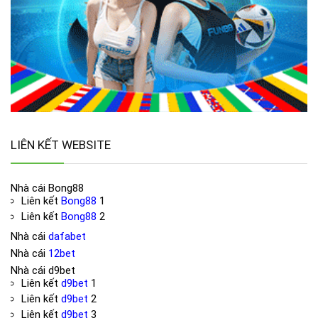
LIÊN KẾT WEBSITE
Nhà cái
Bong88
Liên kết
Bong88
1
Liên kết
Bong88
2
Nhà cái
dafabet
Nhà cái
12bet
Nhà cái
d9bet
Liên kết
d9bet
1
Liên kết
d9bet
2
Liên kết
d9bet
3