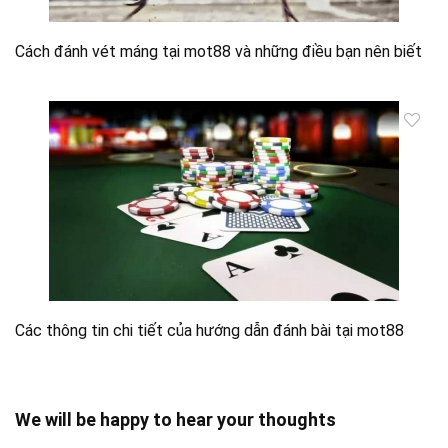
Cách đánh vét máng tại mot88 và những điều bạn nên biết
Các thông tin chi tiết của hướng dẫn đánh bài tại mot88
We will be happy to hear your thoughts