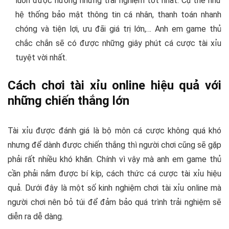
luôn được hưởng những trải nghiệm tốt nhất. Cụ thể như
hệ thống bảo mật thông tin cá nhân, thanh toán nhanh
chóng và tiện lợi, ưu đãi giá trị lớn,… Anh em game thủ
chắc chắn sẽ có được những giây phút cá cược tài xỉu
tuyệt vời nhất.
Cách chơi tài xỉu online hiệu quả với
những chiến thắng lớn
Tài xỉu được đánh giá là bộ môn cá cược không quá khó
nhưng để dành được chiến thắng thì người chơi cũng sẽ gặp
phải rất nhiều khó khăn. Chính vì vậy mà anh em game thủ
cần phải nắm được bí kíp, cách thức cá cược tài xỉu hiệu
quả. Dưới đây là một số kinh nghiệm chơi tài xỉu online mà
người chơi nên bỏ túi để đảm bảo quá trình trải nghiệm sẽ
diễn ra dễ dàng.