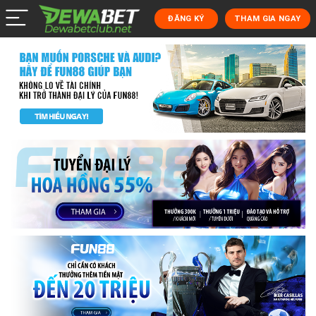
ĐĂNG KÝ
THAM GIA NGAY