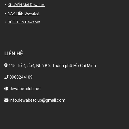
KHUYẾN MÃI Dewabet
NẠP TIỀN Dewabet
RÚT TIỀN Dewabet
LIÊN HỆ
115 Tổ 4, ấp4, Nhà Bè, Thành phố Hồ Chí Minh
0988244109
dewabetclub.net
info.dewabetclub@gmail.com