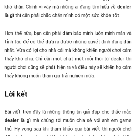
khó khăn. Chính vì vậy mà những ai đang tìm hiểu về
dealer
là gì
thì cần phải chắc chắn mình có một sức khỏe tốt.
Hơn thế nữa, bạn cần phải đảm bảo mình luôn minh mẫn và
tỉnh táo để có thể đưa ra được những quyết định đúng đắn
nhất. Vừa có lợi cho nhà cái mà không khiến người chơi cảm
thấy khó chịu. Chỉ cần một chút mệt mỏi thôi từ dealer thì
người chơi cũng sẽ phát hiện ra và điều này sẽ khiến họ cảm
thấy không muốn tham gia trải nghiệm nữa.
Lời kết
Bài viết trên đây là những thông tin giải đáp cho thắc mắc
dealer là gì
mà chúng tôi muốn chia sẻ với anh em game
thủ. Hy vọng sau khi tham khảo qua bài viết thì người chơi