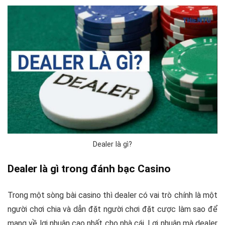
Dealer là gì?
Dealer là gì trong đánh bạc Casino
Trong một sòng bài casino thì dealer có vai trò chính là một
người chơi chia và dẫn đặt người chơi đặt cược làm sao để
mang về lợi nhuận cao nhất cho nhà cái. Lợi nhuận mà dealer