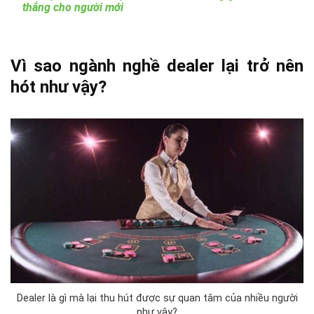
thắng cho người mới
Vì sao ngành nghề dealer lại trở nên
hót như vậy?
Dealer là gì mà lại thu hút được sự quan tâm của nhiều người
như vậy?