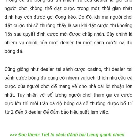
người chơi không thể đặt cược trong một thời gian nhất
định hay còn được gọi đông kèo. Do đó, khi mà người chơi
đặt cược thì sẽ thường thấy là sau khi đặt cược thì khoảng
15s sau quyết định cược mới được chấp nhận. Đây chính là
nhiệm vụ chính của một dealer tại một sành cược cá độ
bóng đá.
Cũng giống như dealer tại sảnh cược casino, thì dealer tại
sảnh cược bóng đá cũng có nhiệm vụ kích thích nhu cầu cá
cược của người chơi để mang về cho nhà cái lợi nhuận lớn
nhất. Tuy nhiên với số lượng người chơi tham gia cá cược
cực lớn thì mỗi trận cá độ bóng đá sẽ thường được bố trí
từ 2 đến 3 dealer để đảm bảo hiệu suất làm việc.
>>> Đọc thêm:
Tiết lộ cách đánh bài Liêng giành chiến