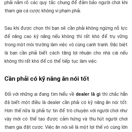
phải nắm rõ các quy tắc chung để đảm bảo người chơi khi
tham gia cá cược không vi phạm phải.
Sau khi được chọn thì bạn sẽ cần phải không ngừng nỗ lực
để năng cao kỹ năng nếu không thì rất khó để trụ vững
trong một môi trường làm việc vô cùng cạnh tranh. Đặc biệt
là bạn cần phải biết cách tăng lợi nhuận cho nhà cái nếu
không thì rất khó để có thể tiếp tục làm việc.
Cần phải có kỹ năng ăn nói tốt
Đối với những ai đang tìm hiểu về
dealer là gì
thì chắc hẳn
đã biết một điều là dealer cần phải có kỹ năng ăn nói tốt.
Hơn thế nữa là phải tự tin để trò chuyện với người chơi như
vậy mới có thể tạo được cảm hứng và thu hút người chơi
tham gia đặt cược. Việc ăn nói sẽ là một lợi thế vô cùng lớn