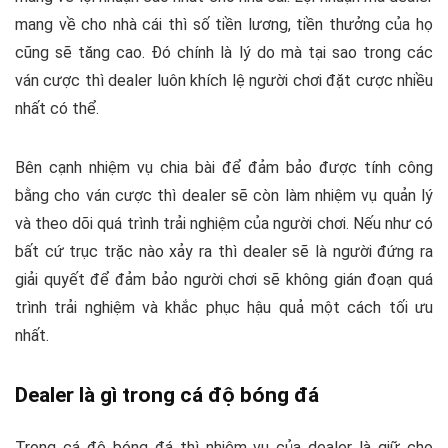
mang về cho nhà cái thì số tiền lương, tiền thưởng của họ
cũng sẽ tăng cao. Đó chính là lý do mà tại sao trong các
ván cược thì dealer luôn khích lệ người chơi đặt cược nhiều
nhất có thể.
Bên cạnh nhiệm vụ chia bài để đảm bảo được tính công
bằng cho ván cược thì dealer sẽ còn làm nhiệm vụ quản lý
và theo dõi quá trình trải nghiệm của người chơi. Nếu như có
bất cứ trục trặc nào xảy ra thì dealer sẽ là người đứng ra
giải quyết để đảm bảo người chơi sẽ không gián đoạn quá
trình trải nghiệm và khắc phục hậu quả một cách tối ưu
nhất.
Dealer là gì trong cá độ bóng đá
Trong cá độ bóng đá thì nhiệm vụ của dealer là giữ cho